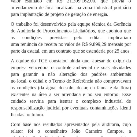
valor estimado em R$ 21.309.162,00, que previa o
arrendamento de área localizada na zona industrial portuária
para implantação de projeto de geração de energia.
O trabalho foi desenvolvido pela equipe técnica da Gerência
de Auditoria de Procedimentos Licitatórios, que apontou que
as condições previstas pelo edital implicariam
uma renúncia de receita no valor de R$ 9.899,29 mensais por
parte da estatal, em um contrato que se estenderia por 25 anos.
A equipe do TCE constatou ainda que, apesar de exigir da
empresa vencedora o controle ambiental de suas atividades
para garantir a não alteração dos padrões ambientais
no local, o edital e o Termo de Referência não comprovavam
as condições (da água, do solo, d
o ar, da fauna e da flora)
existentes na área a ser arrendada e no seu entorno. Esse
cuidado serviria para isentar o complexo industrial de
responsabilização judicial por eventuais contaminações identi
ficadas no futuro.
Com base nos resultados apresentados pela auditoria, cujo
relator foi o conselheiro João Carneiro Campos, a