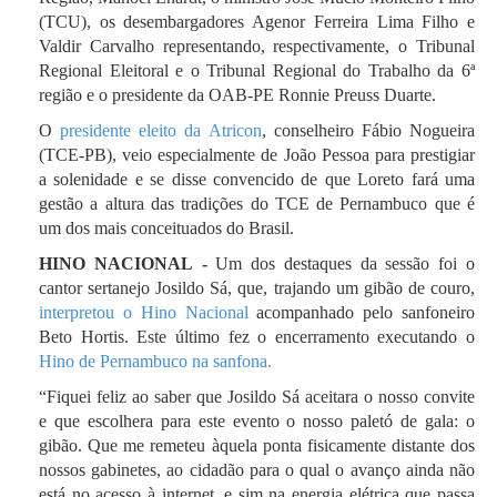
(TCU), os desembargadores Agenor Ferreira Lima Filho e
Valdir Carvalho representando, respectivamente, o Tribunal
Regional Eleitoral e o Tribunal Regional do Trabalho da 6ª
região e o presidente da OAB-PE Ronnie Preuss Duarte.
O
presidente eleito da Atricon
, conselheiro Fábio Nogueira
(TCE-PB), veio especialmente de João Pessoa para prestigiar
a solenidade e se disse convencido de que Loreto fará uma
gestão a altura das tradições do TCE de Pernambuco que é
um dos mais conceituados do Brasil.
HINO NACIONAL -
Um dos destaques da sessão foi o
cantor sertanejo Josildo Sá, que, trajando um gibão de couro,
interpretou o Hino Nacional
acompanhado pelo sanfoneiro
Beto Hortis. Este último fez o encerramento executando o
Hino de Pernambuco na sanfona.
“Fiquei feliz ao saber que Josildo Sá aceitara o nosso convite
e que escolhera para este evento o nosso paletó de gala: o
gibão. Que me remeteu àquela ponta fisicamente distante dos
nossos gabinetes, ao cidadão para o qual o avanço ainda não
está no acesso à internet, e sim na energia elétrica que passa