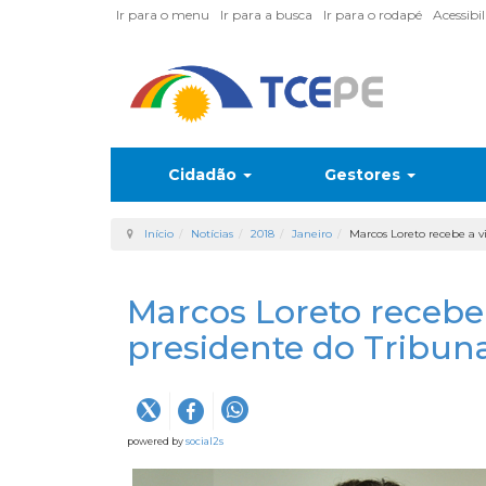
Ir para o menu
Ir para a busca
Ir para o rodapé
Acessibi
Cidadão
Gestores
Início
Notícias
2018
Janeiro
Marcos Loreto recebe a vi
Marcos Loreto recebe 
presidente do Tribuna
powered by
social2s