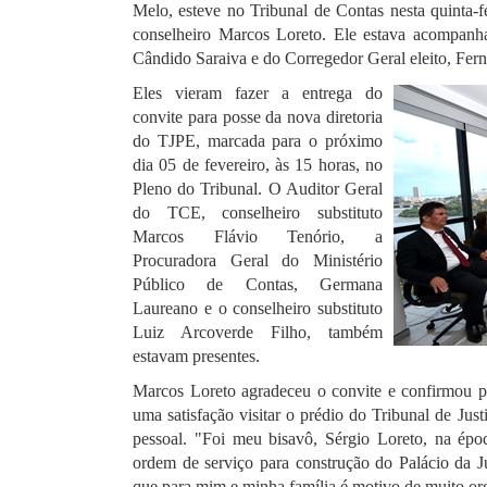
Melo, esteve no Tribunal de Contas nesta quinta-fe
conselheiro Marcos Loreto. Ele estava acompanha
Cândido Saraiva e do Corregedor Geral eleito, Fer
Eles vieram fazer a entrega do
convite para posse da nova diretoria
do TJPE, marcada para o próximo
dia 05 de fevereiro, às 15 horas, no
Pleno do Tribunal.
O Auditor Geral
do TCE, conselheiro substituto
Marcos Flávio Tenório, a
Procuradora Geral do Ministério
Público de Contas, Germana
Laureano e o conselheiro substituto
Luiz Arcoverde Filho, também
estavam presentes.
Marcos Loreto agradeceu o convite e confirmou 
uma satisfação visitar o prédio do Tribunal de Jus
pessoal. "Foi meu bisavô, Sérgio Loreto, na ép
ordem de serviço para construção do Palácio da J
que para mim e minha família é motivo de muito org