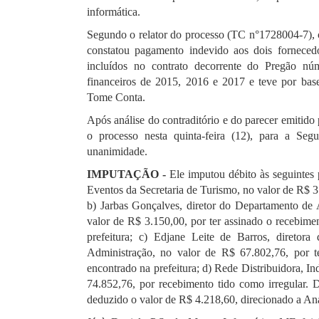
informática.
Segundo o relator do processo (TC n°1728004-7), co
constatou pagamento indevido aos dois fornecedo
incluídos no contrato decorrente do Pregão nú
financeiros de 2015, 2016 e 2017 e teve por bas
Tome Conta.
Após análise do contraditório e do parecer emitido 
o processo nesta quinta-feira (12), para a S
unanimidade.
IMPUTAÇÃO -
Ele imputou débito às seguintes 
Eventos da Secretaria de Turismo, no valor de R$ 3.
b) Jarbas Gonçalves, diretor do Departamento de
valor de R$ 3.150,00, por ter assinado o recebim
prefeitura; c) Edjane Leite de Barros, diretor
Administração, no valor de R$ 67.802,76, por te
encontrado na prefeitura; d) Rede Distribuidora, I
74.852,76, por recebimento tido como irregular. 
deduzido o valor de R$ 4.218,60, direcionado a An