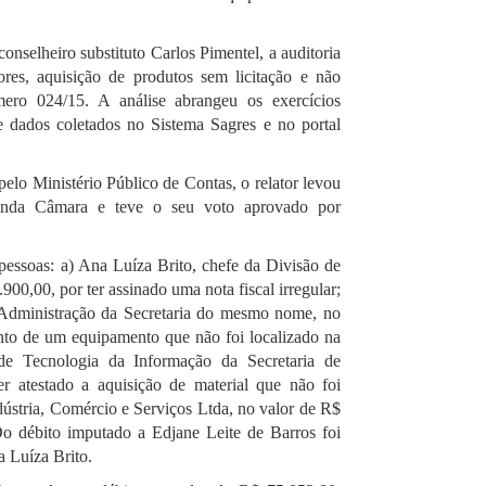
nselheiro substituto Carlos Pimentel, a auditoria
res, aquisição de produtos sem licitação e não
mero 024/15. A análise abrangeu os exercícios
e dados coletados no Sistema Sagres e no portal
pelo Ministério Público de Contas, o relator levou
egunda Câmara e teve o seu voto aprovado por
pessoas: a) Ana Luíza Brito, chefe da Divisão de
900,00, por ter assinado uma nota fiscal irregular;
 Administração da Secretaria do mesmo nome, no
ento de um equipamento que não foi localizado na
a de Tecnologia da Informação da Secretaria de
r atestado a aquisição de material que não foi
ndústria, Comércio e Serviços Ltda, no valor de R$
Do débito imputado a Edjane Leite de Barros foi
a Luíza Brito.