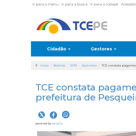
Ir para o menu
Ir para a busca
Ir para o rodapé
Acessibi
Cidadão
Gestores
Início
Notícias
2019
Setembro
TCE constata pagament
TCE constata pagamen
prefeitura de Pesquei
powered by
social2s