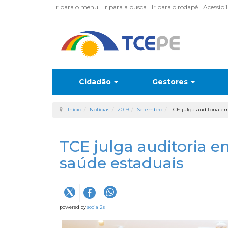
Ir para o menu
Ir para a busca
Ir para o rodapé
Acessibi
Cidadão
Gestores
Início
Notícias
2019
Setembro
TCE julga auditoria e
TCE julga auditoria e
saúde estaduais
powered by
social2s