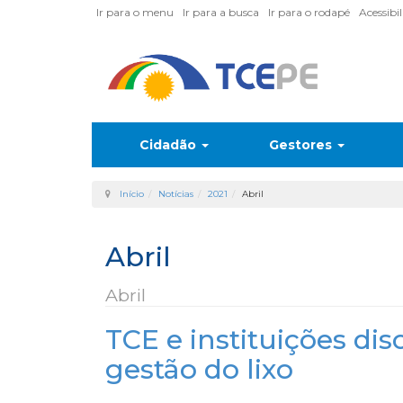
Ir para o menu
Ir para a busca
Ir para o rodapé
Acessibi
Cidadão
Gestores
Início
Notícias
2021
Abril
Abril
Abril
TCE e instituições di
gestão do lixo