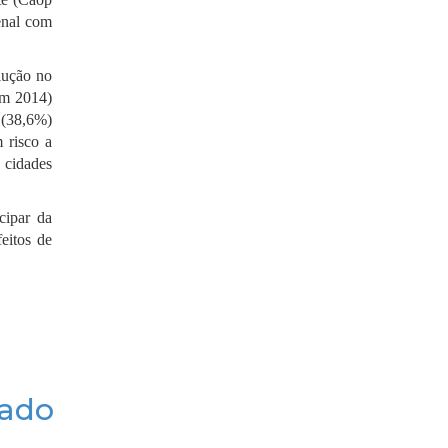
enal com
lução no
em 2014)
 (38,6%)
 risco a
8 cidades
cipar da
eitos de
gado