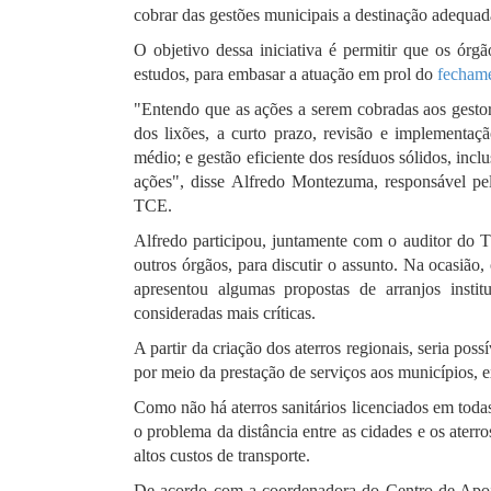
cobrar das gestões municipais a destinação adequad
O objetivo dessa iniciativa é permitir que os órg
estudos, para embasar a atuação em prol do
fechame
"Entendo que as ações a serem cobradas aos gesto
dos lixões, a curto prazo, revisão e implementaç
médio; e gestão eficiente dos resíduos sólidos, in
ações", disse Alfredo Montezuma, responsável p
TCE.
Alfredo participou, juntamente com o auditor do 
outros órgãos, para discutir o assunto. Na ocasiã
apresentou algumas propostas de arranjos instit
consideradas mais críticas.
A partir da criação dos aterros regionais, seria pos
por meio da prestação de serviços aos municípios, e
Como não há aterros sanitários licenciados em toda
o problema da distância entre as cidades e os aterr
altos custos de transporte.
De acordo com a coordenadora do Centro de Apoi