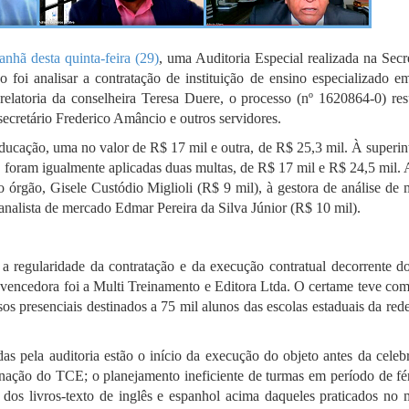
nhã desta quinta-feira (29)
, uma Auditoria Especial realizada na Secr
foi analisar a contratação de instituição de ensino especializado e
 relatoria da conselheira Teresa Duere, o processo (nº 1620864-0) res
secretário Frederico Amâncio e outros servidores.
ducação, uma no valor de R$ 17 mil e outra, de R$ 25,3 mil. À superin
foram igualmente aplicadas duas multas, de R$ 17 mil e R$ 24,5 mil. 
o órgão, Gisele Custódio Miglioli (R$ 9 mil), à gestora de análise de
 analista de mercado Edmar Pereira da Silva Júnior (R$ 10 mil).
r a regularidade da contratação e da execução contratual decorrente d
 vencedora foi a Multi Treinamento e Editora Ltda. O certame teve com
os presenciais destinados a 75 mil alunos das escolas estaduais da red
das pela auditoria estão o início da execução do objeto antes da cele
minação do TCE; o planejamento ineficiente de turmas em período de fé
 dos livros-texto de inglês e espanhol acima daqueles praticados no 