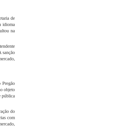
etaria de
m idioma
ultou na
tendente
A sanção
 mercado,
o Pregão
o objeto
e pública
bração do
rias com
mercado,