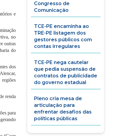
Congresso de
Comunicação
tórios e
TCE-PE encaminha ao
iminação
TRE-PE listagem dos
tiva, no
gestores públicos com
re outras
contas irregulares
haria do
TCE-PE nega cautelar
ntes dos
que pedia suspensão de
Alencar,
contratos de publicidade
 regiões
do governo estadual
 de renda
Pleno cria mesa de
articulação para
enfrentar desafios das
ções para
políticas públicas
, gerando
te (Caop