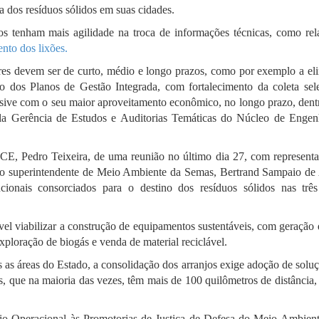
a dos resíduos sólidos em suas cidades.
ãos tenham mais agilidade na troca de informações técnicas, como rela
nto dos lixões.
res devem ser de curto, médio e longo prazos, como por exemplo a el
ão dos Planos de Gestão Integrada, com fortalecimento da coleta sele
clusive com o seu maior aproveitamento econômico, no longo prazo, dent
ela Gerência de Estudos e Auditorias Temáticas do Núcleo de Engen
TCE, Pedro Teixeira, de uma reunião no último dia 27, com representa
o, o superintendente de Meio Ambiente da Semas, Bertrand Sampaio de 
ucionais consorciados para o destino dos resíduos sólidos nas três
sível viabilizar a construção de equipamentos sustentáveis, com geração
xploração de biogás e venda de material reciclável.
s as áreas do Estado, a consolidação dos arranjos exige adoção de solu
os, que na maioria das vezes, têm mais de 100 quilômetros de distância
o Operacional às Promotorias de Justiça de Defesa do Meio Ambien