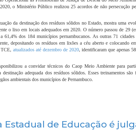
2020, o Ministério Público realizou 25 acordos de não persecução p
situação da destinação dos resíduos sólidos no Estado, mostra uma evo
ente o lixo em locais adequados em 2020. O número passou de 29 (
 a 61,4% dos 184 municípios pernambucanos. As outras 71 cidades
nte, depositando os resíduos em lixões a céu aberto e colocando em
o TCE,
atualizados até dezembro de 2020
, identificaram que apenas 5
ponibilizou a convidar técnicos do Caop Meio Ambiente para parti
 destinação adequada dos resíduos sólidos. Esses treinamentos são f
órgãos ambientais dos municípios de Pernambuco.
a Estadual de Educação é jul