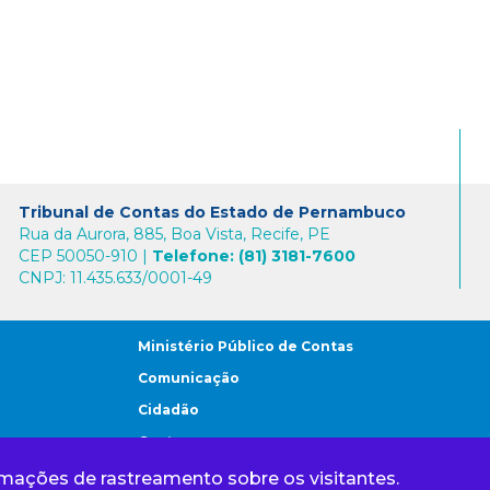
Tribunal de Contas do Estado de Pernambuco
Rua da Aurora, 885, Boa Vista, Recife, PE
CEP 50050-910 |
Telefone: (81) 3181-7600
CNPJ: 11.435.633/0001-49
Ministério Público de Contas
Comunicação
Cidadão
Gestores
rmações de rastreamento sobre os visitantes.
Tribunal de Contas do Estado de Pernambuco 1968 - 2024