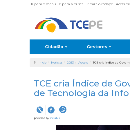
Ir para o menu
Ir para a busca
Ir para o rodapé
Acessibi
Cidadão
Gestores
Início
Notícias
2023
Agosto
TCE cria Índice de Gover
TCE cria Índice de G
de Tecnologia da Inf
powered by
social2s