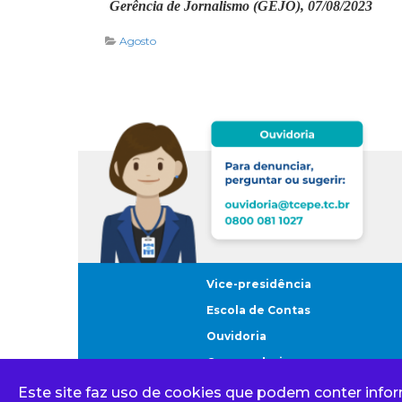
Gerência de Jornalismo (GEJO), 07/08/2023
Agosto
Vice-presidência
Escola de Contas
Ouvidoria
Corregedoria
Este site faz uso de cookies que podem conter info