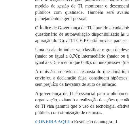
modelo de gestão de TI, monitorar o desempenho
públicos com qualidade. Também será avaliad
planejamento e gerir pessoal.
O Índice de Governança de TI, apurado a cada dois 
questionário de autoavaliação disponibilizado às 
apuração do iGovTI-TCE-PE está prevista para ser r
Uma escala do índice vai classificar o grau de de
(maior ou igual a 0,70); intermediário (maior ou 
igual a 0,15 e menor que 0,40); ou inexpressivo (m
A omissão no envio da resposta do questionário,
envio ou a declaração falsa, constituem hipóteses
sem prejuízo da lavratura de auto de infração.
A governança de TI é essencial para o alinhamen
organização, evitando a realização de ações que n
de TI visa garantir que o uso da tecnologia, efeti
público, com otimização de recursos.
CONFIRA AQUI
a Resolução na íntegra 📑.