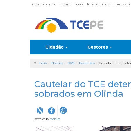
Ir para o menu
Ir para a busca
Ir para o rodapé
Acessibi
Cidadão
Gestores
Início
Notícias
2023
Dezembro
Cautelar do TCE dete
Cautelar do TCE dete
sobrados em Olinda
powered by
social2s