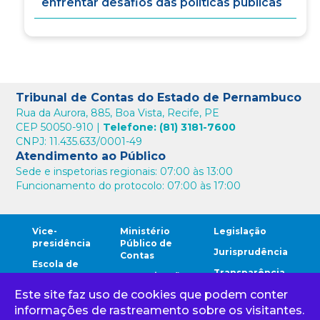
enfrentar desafios das políticas públicas
Tribunal de Contas do Estado de Pernambuco
Rua da Aurora, 885, Boa Vista, Recife, PE
CEP 50050-910 |
Telefone: (81) 3181-7600
CNPJ: 11.435.633/0001-49
Atendimento ao Público
Sede e inspetorias regionais: 07:00 às 13:00
Funcionamento do protocolo: 07:00 às 17:00
Vice-
Ministério
Legislação
presidência
Público de
Jurisprudência
Contas
Escola de
Transparência
Contas
Comunicação
Este site faz uso de cookies que podem conter
Comunidade
Ouvidoria
Cidadão
TCE
informações de rastreamento sobre os visitantes.
Corregedoria
Gestores