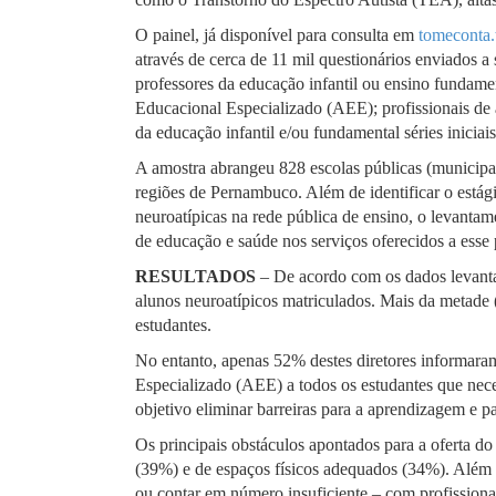
O painel, já disponível para consulta em
tomeconta.t
através de cerca de 11 mil questionários enviados a 
professores da educação infantil ou ensino fundamen
Educacional Especializado (AEE); profissionais de
da educação infantil e/ou fundamental séries iniciai
A amostra abrangeu 828 escolas públicas (municipai
regiões de Pernambuco. Além de identificar o estági
neuroatípicas na rede pública de ensino, o levanta
de educação e saúde nos serviços oferecidos a esse
RESULTADOS
– De acordo com os dados levanta
alunos neuroatípicos matriculados. Mais da metade (
estudantes.
No entanto, apenas 52% destes diretores informara
Especializado (AEE) a todos os estudantes que ne
objetivo eliminar barreiras para a aprendizagem e p
Os principais obstáculos apontados para a oferta do
(39%) e de espaços físicos adequados (34%). Além 
ou contar em número insuficiente – com profissionai