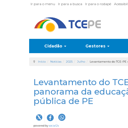
Ir para o menu
Ir para a busca
Ir para o rodapé
Acessibi
Cidadão
Gestores
Início
Notícias
2025
Julho
Levantamento do TCE-PE m
Levantamento do TCE
panorama da educação
pública de PE
powered by
social2s