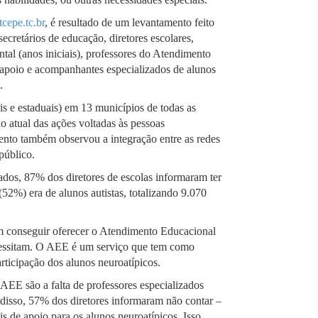
cepe.tc.br
, é resultado de um levantamento feito
secretários de educação, diretores escolares,
tal (anos iniciais), professores do Atendimento
 apoio e acompanhantes especializados de alunos
s.
s e estaduais) em 13 municípios de todas as
o atual das ações voltadas às pessoas
mento também observou a integração entre as redes
 público.
dos, 87% dos diretores de escolas informaram ter
52%) era de alunos autistas, totalizando 9.070
m conseguir oferecer o Atendimento Educacional
cessitam. O AEE é um serviço que tem como
articipação dos alunos neuroatípicos.
 AEE são a falta de professores especializados
disso, 57% dos diretores informaram não contar –
s de apoio para os alunos neuroatípicos. Isso