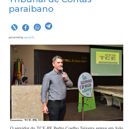
paraibano
powered by
social2s
O servidor do TCE-PE Pedro Coelho Teixeira esteve em João