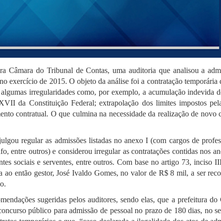
meira Câmara do Tribunal de Contas, uma auditoria que analisou a adm
no exercício de 2015. O objeto da análise foi a contratação temporária
u algumas irregularidades como, por exemplo, a acumulação indevida d
VII da Constituição Federal; extrapolação dos limites impostos pel
mento contratual. O que culmina na necessidade da realização de novo 
julgou regular as admissões listadas no anexo I (com cargos de profes
fo, entre outros) e considerou irregular as contratações contidas nos a
es sociais e serventes, entre outros. Com base no artigo 73, inciso II
 ao então gestor, José Ivaldo Gomes, no valor de R$ 8 mil, a ser reco
o.
endações sugeridas pelos auditores, sendo elas, que a prefeitura do
concurso público para admissão de pessoal no prazo de 180 dias, no se