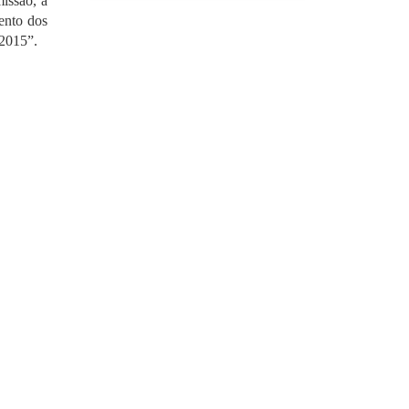
missão, a
ento dos
/2015”.