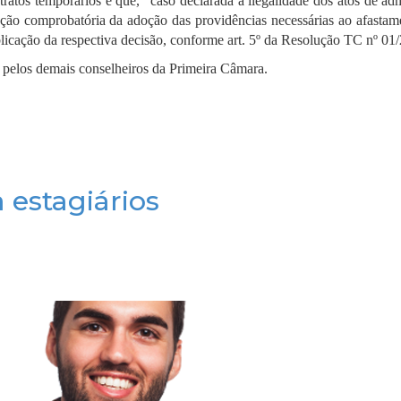
ratos temporários e que, “caso declarada a ilegalidade dos atos de ad
ão comprobatória da adoção das providências necessárias ao afastam
blicação da respectiva decisão, conforme art. 5º da Resolução TC nº 01
e pelos demais conselheiros da Primeira Câmara.
 estagiários