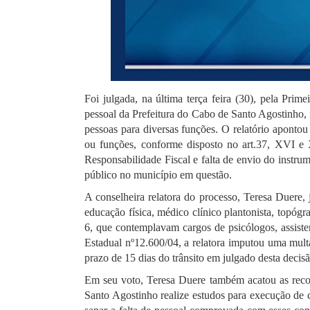
Foi julgada, na última terça feira (30), pela Pri
pessoal da Prefeitura do Cabo de Santo Agostinho, 
pessoas para diversas funções. O relatório aponto
ou funções, conforme disposto no art.37, XVI e X
Responsabilidade Fiscal e falta de envio do instru
público no município em questão.
A conselheira relatora do processo, Teresa Duere, 
educação física, médico clínico plantonista, topógra
6, que contemplavam cargos de psicólogos, assistent
Estadual nº12.600/04, a relatora imputou uma multa
prazo de 15 dias do trânsito em julgado desta decisã
Em seu voto, Teresa Duere também acatou as recom
Santo Agostinho realize estudos para execução de 