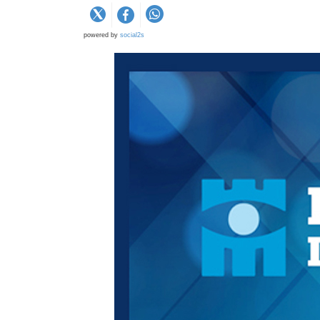
powered by
social2s