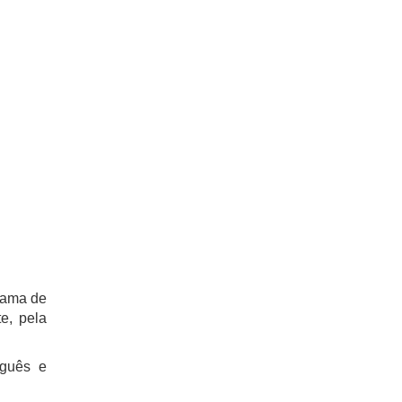
grama de
e, pela
uguês e