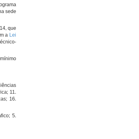
rograma
 na sede
14, que
om a
Lei
écnico-
 mínimo
iências
ica; 11.
as; 16.
ico; 5.