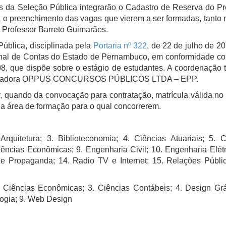
as da Seleção Pública integrarão o Cadastro de Reserva do P
ra o preenchimento das vagas que vierem a ser formadas, tanto
 Professor Barreto Guimarães.
ública, disciplinada pela
Portaria nº 322,
de 22 de julho de 20
unal de Contas do Estado de Pernambuco, em conformidade c
8, que dispõe sobre o estágio de estudantes. A coordenação t
rganizadora OPPUS CONCURSOS PÚBLICOS LTDA – EPP.
, quando da convocação para contratação, matrícula válida no
 da área de formação para o qual concorrerem.
rquitetura; 3. Biblioteconomia; 4. Ciências Atuariais; 5. C
Ciências Econômicas; 9. Engenharia Civil; 10. Engenharia Elétr
e e Propaganda; 14. Radio TV e Internet; 15. Relações Públic
. Ciências Econômicas; 3. Ciências Contábeis; 4. Design Gráf
agogia; 9. Web Design