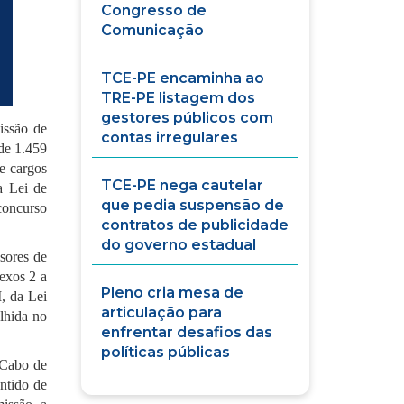
Congresso de
Comunicação
TCE-PE encaminha ao
TRE-PE listagem dos
gestores públicos com
issão de
contas irregulares
 de 1.459
e cargos
TCE-PE nega cautelar
a Lei de
que pedia suspensão de
concurso
contratos de publicidade
do governo estadual
sores de
nexos 2 a
Pleno cria mesa de
I, da Lei
articulação para
lhida no
enfrentar desafios das
políticas públicas
 Cabo de
ntido de