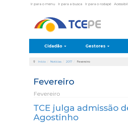
Ir para o menu
Ir para a busca
Ir para o rodapé
Acessibi
Cidadão
Gestores
Início
Notícias
2017
Fevereiro
Fevereiro
Fevereiro
TCE julga admissão d
Agostinho