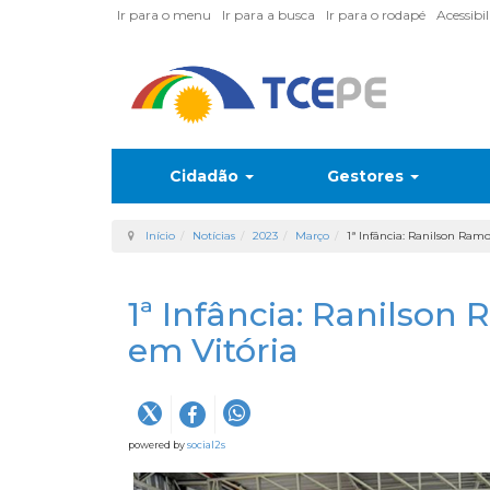
Ir para o menu
Ir para a busca
Ir para o rodapé
Acessibi
Cidadão
Gestores
Início
Notícias
2023
Março
1ª Infância: Ranilson Ramo
1ª Infância: Ranilson 
em Vitória
powered by
social2s