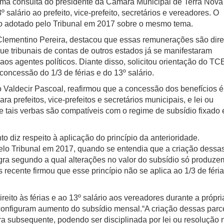
ma consulta do presidente da Câmara Municipal de Terra Nova
 salário ao prefeito, vice-prefeito, secretários e vereadores. O
o adotado pelo Tribunal em 2017 sobre o mesmo tema.
Clementino Pereira, destacou que essas remunerações são dire
ue tribunais de contas de outros estados já se manifestaram
os agentes políticos. Diante disso, solicitou orientação do T
concessão do 1/3 de férias e do 13º salário.
ro Valdecir Pascoal, reafirmou que a concessão dos benefícios é
ra prefeitos, vice-prefeitos e secretários municipais, e lei ou
e tais verbas são compatíveis com o regime de subsídio fixado
 diz respeito à aplicação do princípio da anterioridade.
lo Tribunal em 2017, quando se entendia que a criação dessa
gra segundo a qual alterações no valor do subsídio só produze
s recente firmou que esse princípio não se aplica ao 1/3 de féri
direito às férias e ao 13º salário aos vereadores durante a própri
 configuram aumento do subsídio mensal.“A criação dessas parc
ura subsequente, podendo ser disciplinada por lei ou resolução 