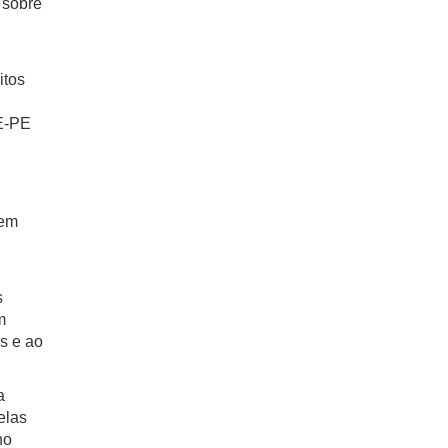
 sobre
itos
CE-PE
 em
s
m
as e ao
a
elas
no