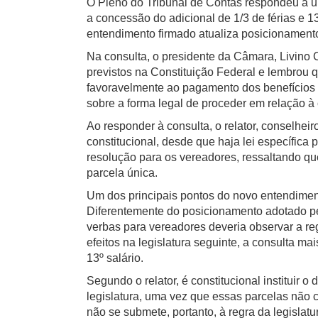
O Pleno do Tribunal de Contas respondeu a u
a concessão do adicional de 1/3 de férias e 13º
entendimento firmado atualiza posicionament
Na consulta, o presidente da Câmara, Livino 
previstos na Constituição Federal e lembrou q
favoravelmente ao pagamento dos benefícios a
sobre a forma legal de proceder em relação à 
Ao responder à consulta, o relator, conselhei
constitucional, desde que haja lei específica pa
resolução para os vereadores, ressaltando qu
parcela única.
Um dos principais pontos do novo entendimento
Diferentemente do posicionamento adotado pe
verbas para vereadores deveria observar a re
efeitos na legislatura seguinte, a consulta mai
13º salário.
Segundo o relator, é constitucional instituir o 
legislatura, uma vez que essas parcelas não
não se submete, portanto, à regra da legislat