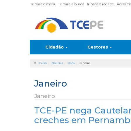
Ir para o menu
Ir para a busca
Ir para o rodapé
Acessibi
Cidadão
Gestores
Início
Notícias
2026
Janeiro
Janeiro
Janeiro
TCE-PE nega Cautelar
creches em Pernamb