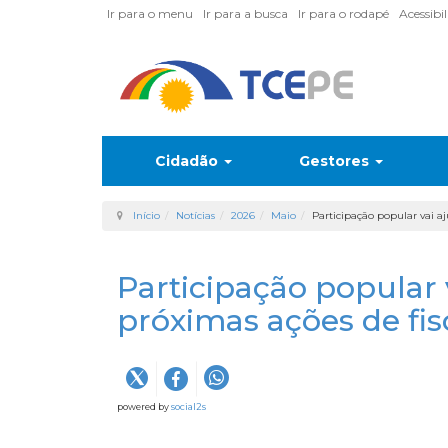
Ir para o menu
Ir para a busca
Ir para o rodapé
Acessibi
Cidadão
Gestores
Início
Notícias
2026
Maio
Participação popular vai aj
Participação popular v
próximas ações de fi
powered by
social2s