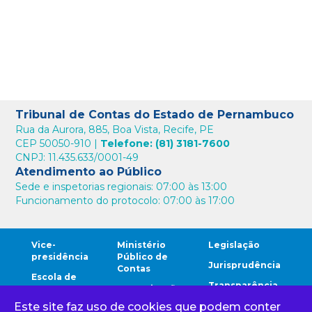
Tribunal de Contas do Estado de Pernambuco
Rua da Aurora, 885, Boa Vista, Recife, PE
CEP 50050-910 |
Telefone: (81) 3181-7600
CNPJ: 11.435.633/0001-49
Atendimento ao Público
Sede e inspetorias regionais: 07:00 às 13:00
Funcionamento do protocolo: 07:00 às 17:00
Vice-
Ministério
Legislação
presidência
Público de
Jurisprudência
Contas
Escola de
Transparência
Contas
Comunicação
Este site faz uso de cookies que podem conter
Comunidade
Ouvidoria
Cidadão