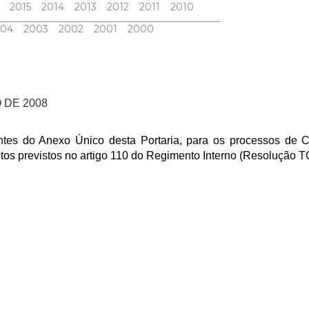
2015
2014
2013
2012
2011
2010
004
2003
2002
2001
2000
 DE 2008
ntes do Anexo Único desta Portaria, para os processos de 
tos previstos no artigo 110 do Regimento Interno (Resolução T