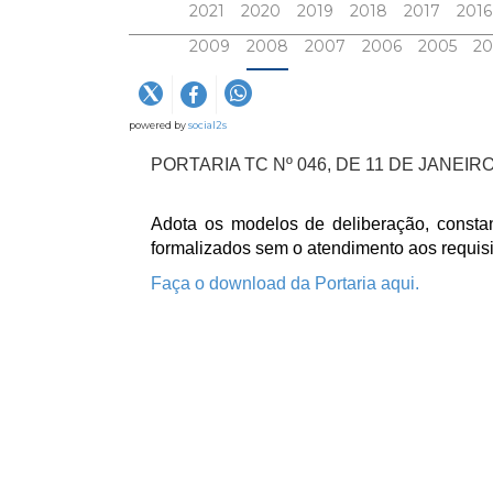
2021
2020
2019
2018
2017
2016
2009
2008
2007
2006
2005
2
powered by
social2s
PORTARIA TC Nº 046, DE 11 DE JANEIRO
Adota os modelos de deliberação, consta
formalizados sem o atendimento aos requisi
Faça o download da Portaria aqui.