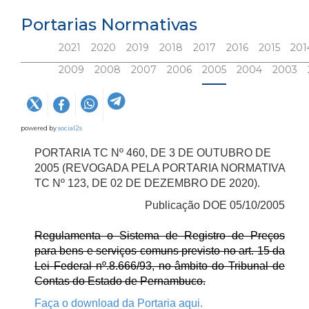
Portarias Normativas
2021
2020
2019
2018
2017
2016
2015
201
2009
2008
2007
2006
2005
2004
2003
powered by
social2s
PORTARIA TC Nº 460, DE 3 DE OUTUBRO DE
2005 (REVOGADA PELA PORTARIA NORMATIVA
TC Nº 123, DE 02 DE DEZEMBRO DE 2020).
Publicação DOE 05/10/2005
Regulamenta o Sistema de Registro de Preços
para bens e serviços comuns previsto no art. 15 da
Lei Federal nº.8.666/93, no âmbito do Tribunal de
Contas do Estado de Pernambuco.
Faça o download da Portaria aqui.