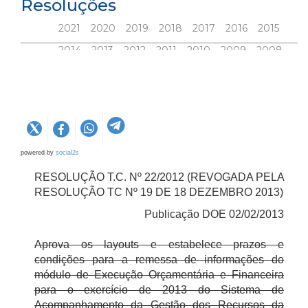
Resoluções
2021
2020
2019
2018
2017
2016
2015
2014
2013
2012
2011
2010
2009
2008
2007
2006
2005
2004
2003
2002
2001
2000
Anteriores
powered by
social2s
RESOLUÇÃO T.C. Nº 22/2012 (REVOGADA PELA
RESOLUÇÃO TC Nº 19 DE 18 DEZEMBRO 2013)
Publicação DOE 02/02/2013
Aprova os layouts e estabelece prazos e
condições para a remessa de informações do
módulo de Execução Orçamentária e Financeira
para o exercício de 2013 do Sistema de
Acompanhamento da Gestão dos Recursos da