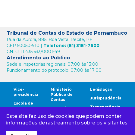
Tribunal de Contas do Estado de Pernambuco
Rua da Aurora, 885, Boa Vista, Recife, PE
CEP 50050-910 |
Telefone: (81) 3181-7600
CNPJ: 11.435.633/0001-49
Atendimento ao Público
Sede e inspetorias regionais: 07:00 às 13:00
Funcionamento do protocolo: 07:00 às 17:00
Vice-
Ministério
Legislação
presidência
Público de
Jurisprudência
Contas
Escola de
Transparência
Contas
Comunicação
Este site faz uso de cookies que podem conter
Comunidade
Ouvidoria
Cidadão
TCE
informações de rastreamento sobre os visitantes.
Corregedoria
Gestores