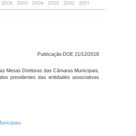
2006
2005
2004
2003
2002
2001
Publicação DOE 21/12/2018
das Mesas Diretoras das Câmaras Municipais,
 dos presidentes das entidades associativas
unicipais.