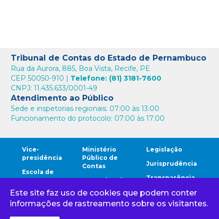
Tribunal de Contas do Estado de Pernambuco
Rua da Aurora, 885, Boa Vista, Recife, PE
CEP 50050-910 |
Telefone: (81) 3181-7600
CNPJ: 11.435.633/0001-49
Atendimento ao Público
Sede e inspetorias regionais: 07:00 às 13:00
Funcionamento do protocolo: 07:00 às 17:00
Vice-
Ministério
Legislação
presidência
Público de
Jurisprudência
Contas
Escola de
Transparência
Contas
Comunicação
Este site faz uso de cookies que podem conter
Comunidade
Ouvidoria
Cidadão
TCE
informações de rastreamento sobre os visitantes.
Corregedoria
Gestores