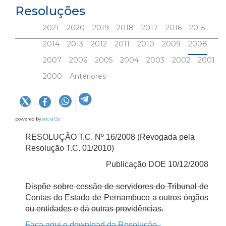
Resoluções
2021
2020
2019
2018
2017
2016
2015
2014
2013
2012
2011
2010
2009
2008
2007
2006
2005
2004
2003
2002
2001
2000
Anteriores
powered by
social2s
RESOLUÇÃO T.C. Nº 16/2008 (Revogada pela
Resolução T.C. 01/2010)
Publicação DOE 10/12/2008
Dispõe sobre cessão de servidores do Tribunal de
Contas do Estado de Pernambuco a outros órgãos
ou entidades e dá outras providências.
Faça aqui o download da Resolução.