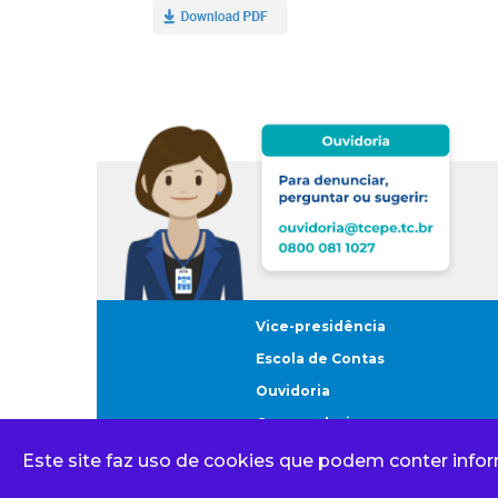
Vice-presidência
Escola de Contas
Ouvidoria
Corregedoria
Este site faz uso de cookies que podem conter info