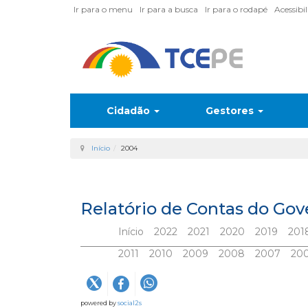
Ir para o menu
Ir para a busca
Ir para o rodapé
Acessibi
Cidadão
Gestores
Início
2004
Relatório de Contas do Go
Início
2022
2021
2020
2019
201
2011
2010
2009
2008
2007
20
powered by
social2s