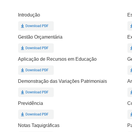
Introdução
Es
Gestão Orçamentária
E
Aplicação de Recursos em Educação
Ge
Demonstração das Variações Patrimoniais
An
Previdência
Co
Notas Taquigráficas
Pa